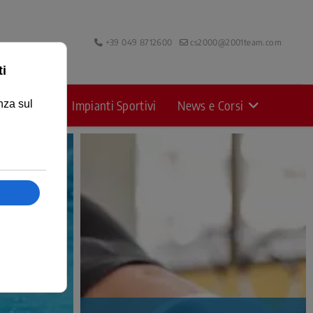
+39 049 8712600
cs2000@2001team.com
Piscine
Impianti Sportivi
News e Corsi