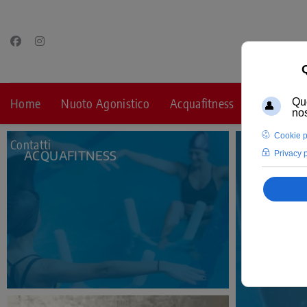
Home
Nuoto Agonistico
Acquafitness
Fitness
Contatti
CORS
ACQUAFITNESS