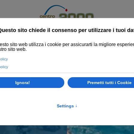
Palestra
CrossTraining
Tennis
Padel
Pickleball
I DI NUOTO