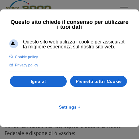
Piscine - Nuoto 2000
Sei qui:
Home
Piscine
Clicca qui per NUOTO LIBERO
ESTATE 2026
Il Centro Sportivo 2000 di Padova (Nuoto 2000), a pochi
minuti dal centro storico, ospita la Scuola di Nuoto
Federale e dispone di 4 vasche: